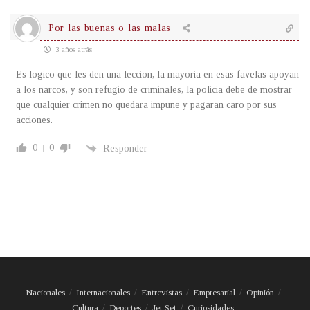
Por las buenas o las malas
3 años atrás
Es logico que les den una leccion, la mayoria en esas favelas apoyan
a los narcos, y son refugio de criminales, la policia debe de mostrar
que cualquier crimen no quedara impune y pagaran caro por sus
acciones.
0
0
Responder
Nacionales
Internacionales
Entrevistas
Empresarial
Opinión
Cultura
Deportes
Jet Set
Curiosidades