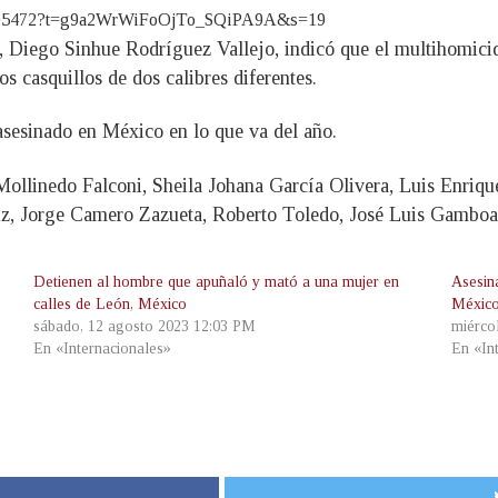
0371305472?t=g9a2WrWiFoOjTo_SQiPA9A&s=19
, Diego Sinhue Rodríguez Vallejo, indicó que el multihomicid
s casquillos de dos calibres diferentes.
asesinado en México en lo que va del año.
 Mollinedo Falconi, Sheila Johana García Olivera, Luis Enri
z, Jorge Camero Zazueta, Roberto Toledo, José Luis Gamboa
Detienen al hombre que apuñaló y mató a una mujer en
Asesin
calles de León, México
México
sábado, 12 agosto 2023 12:03 PM
miérco
En «Internacionales»
En «In