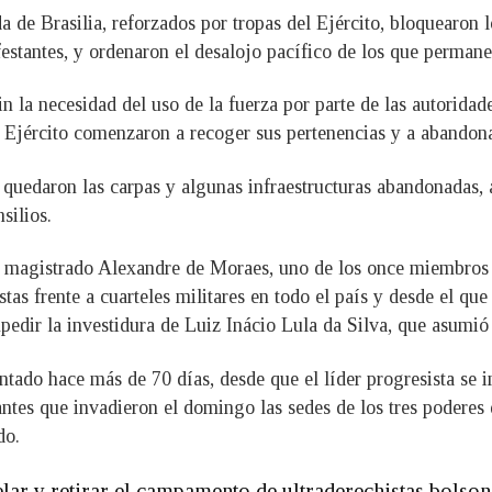
da de Brasilia, reforzados por tropas del Ejército, bloquearo
estantes, y ordenaron el desalojo pacífico de los que permane
sin la necesidad del uso de la fuerza por parte de las autoridad
 Ejército comenzaron a recoger sus pertenencias y a abandonar
 quedaron las carpas y algunas infraestructuras abandonadas,
silios.
el magistrado Alexandre de Moraes, uno de los once miembros
s frente a cuarteles militares en todo el país y desde el que 
edir la investidura de Luiz Inácio Lula da Silva, que asumió 
ntado hace más de 70 días, desde que el líder progresista se 
antes que invadieron el domingo las sedes de los tres poderes d
do.
ar y retirar el campamento de ultraderechistas bolsonar