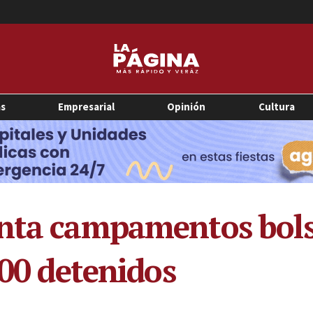
as
Empresarial
Opinión
Cultura
onta campamentos bols
200 detenidos