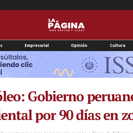
as
Empresarial
Opinión
Cultura
leo: Gobierno peruan
ntal por 90 días en z