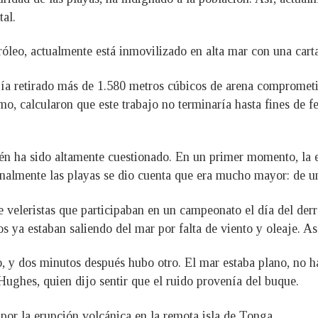
al.
leo, actualmente está inmovilizado en alta mar con una carta
bía retirado más de 1.580 metros cúbicos de arena compromet
mo, calcularon que este trabajo no terminaría hasta fines de f
én ha sido altamente cuestionado. En un primer momento, la 
nalmente las playas se dio cuenta que era mucho mayor: de uno
 veleristas que participaban en un campeonato el día del derr
los ya estaban saliendo del mar por falta de viento y oleaje. 
o, y dos minutos después hubo otro. El mar estaba plano, no h
 Hughes, quien dijo sentir que el ruido provenía del buque.
por la erupción volcánica en la remota isla de Tonga.