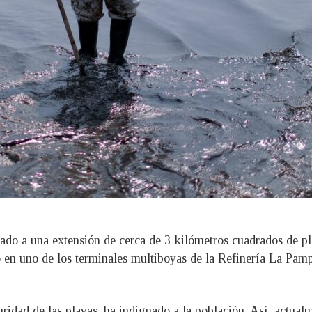
tado a una extensión de cerca de 3 kilómetros cuadrados de pl
en uno de los terminales multiboyas de la Refinería La Pampil
ridad de las playas, ha indignado a la población. Así, actualm