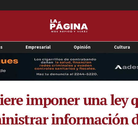
as
Empresarial
Opinión
Cultura
iere imponer una ley q
ministrar información d