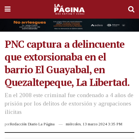
PNC captura a delincuente
que extorsionaba en el
barrio El Guayabal, en
Quezaltepeque, La Libertad.
En el 2008 este criminal fue condenado a 4 años de
prisión por los delitos de extorsión y agrupaciones
ilícitas
por
Redacción Diario La Página
miércoles, 13 marzo 2024 3:35 PM