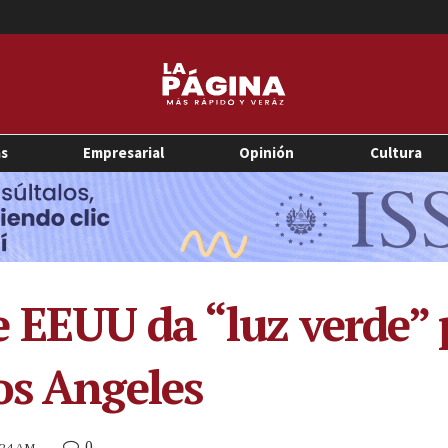
as
Empresarial
Opinión
Cultura
 EEUU da “luz verde” 
os Angeles
0
0:24 AM