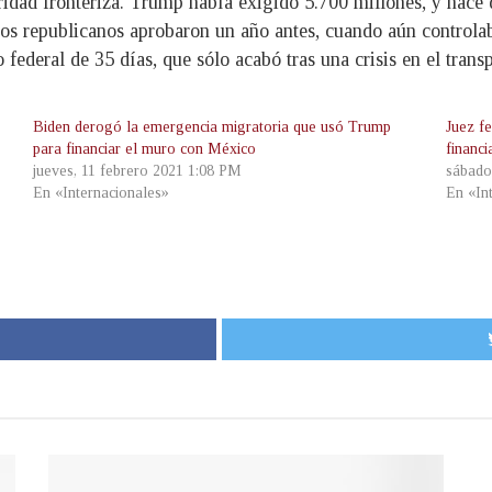
idad fronteriza. Trump había exigido 5.700 millones, y hace 
los republicanos aprobaron un año antes, cuando aún controla
federal de 35 días, que sólo acabó tras una crisis en el transp
Biden derogó la emergencia migratoria que usó Trump
Juez f
para financiar el muro con México
financi
jueves, 11 febrero 2021 1:08 PM
sábado
En «Internacionales»
En «In