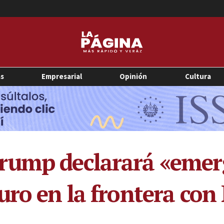
as
Empresarial
Opinión
Cultura
rump declarará «emer
uro en la frontera con