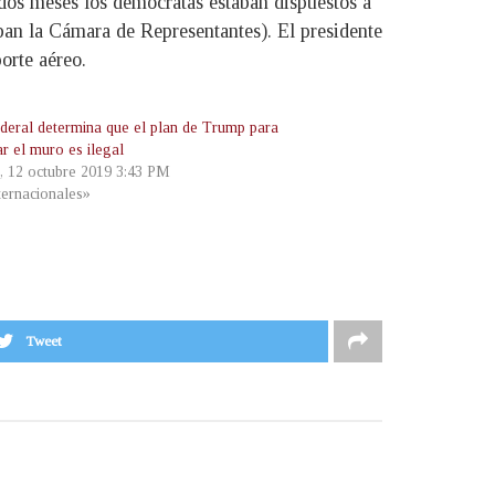
dos meses los demócratas estaban dispuestos a
ban la Cámara de Representantes). El presidente
orte aéreo.
ederal determina que el plan de Trump para
ar el muro es ilegal
, 12 octubre 2019 3:43 PM
ternacionales»
Tweet