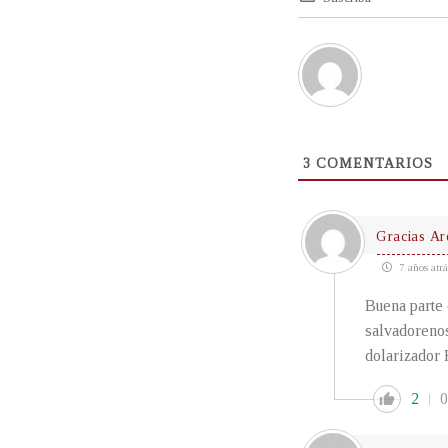
3
COMENTARIOS
Gracias Ar
7 años atrá
Buena parte
salvadorenos
dolarizador
2
0