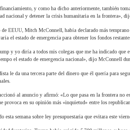
 financiamiento, y como ha dicho anteriormente, también tomar
d nacional y detener la crisis humanitaria en la frontera», di
ado de EEUU, Mitch McConnell, había declarado más temprano
raría el estado de emergencia para obtener los fondos restante
ump y yo diría a todos mis colegas que me ha indicado que est
iempo el estado de emergencia nacional», dijo McConnell dura
sta le da una tercera parte del dinero que él quería para segu
ales.
reaccionó al anuncio y afirmó: «Lo que pasa en la frontera no
ue provoca en su opinión más «inquietud» entre los republican
o esta semana sobre ley presupuestaria que evitara este viern