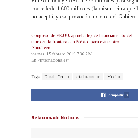
El texto incluye USD 1.375 millones para segur
concederle 1.600 millones (la misma cifra que 
no aceptó, y eso provocó un cierre del Gobierno 
Congreso de EE.UU. aprueba ley de financiamiento del
muro en la frontera con México para evitar otro
‘shutdown’
viernes, 15 febrero 2019 7:36 AM
En «Internacionales»
Tags:
Donald Trump
estados unidos
México
compartir
9
Relacionado
Noticias