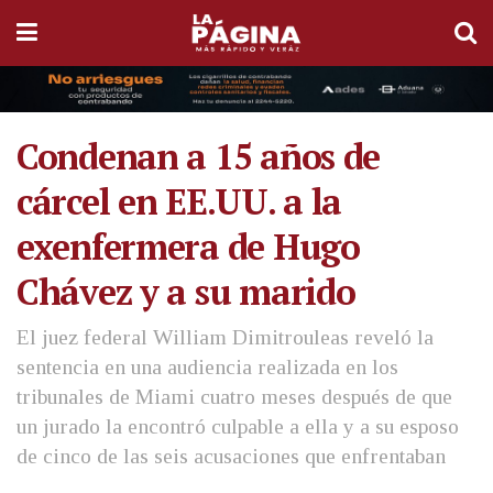
Condenan a 15 años de
cárcel en EE.UU. a la
exenfermera de Hugo
Chávez y a su marido
El juez federal William Dimitrouleas reveló la
sentencia en una audiencia realizada en los
tribunales de Miami cuatro meses después de que
un jurado la encontró culpable a ella y a su esposo
de cinco de las seis acusaciones que enfrentaban