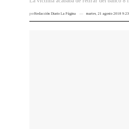
La víctima acababa de retirar del banco 8 
por
Redacción Diario La Página
martes, 21 agosto 2018 9:2