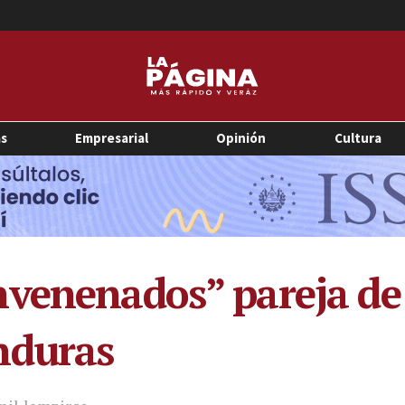
as
Empresarial
Opinión
Cultura
nvenenados” pareja de
nduras