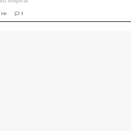
mil lempiras
1
3 PM