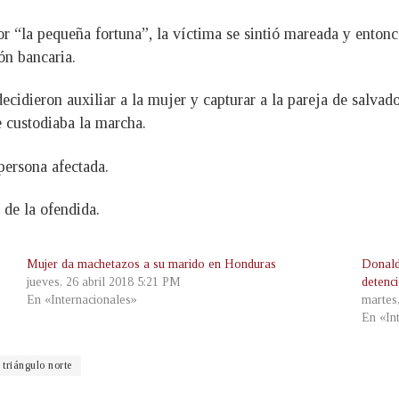
or “la pequeña fortuna”, la víctima se sintió mareada y enton
ón bancaria.
decidieron auxiliar a la mujer y capturar a la pareja de salvad
e custodiaba la marcha.
persona afectada.
 de la ofendida.
Mujer da machetazos a su marido en Honduras
Donald
jueves, 26 abril 2018 5:21 PM
detenc
En «Internacionales»
martes
En «In
triángulo norte