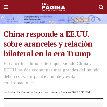
China responde a EE.UU.
sobre aranceles y relación
bilateral en la era Trump
El canciller chino reiteró que, siendo China y
EEUU las dos economías más grandes del mundo
deben coexistir pacíficamente y evitar
confrontaciones.
por
Redacción Diario La Página
viernes, 7 marzo 2025 6:30 PM