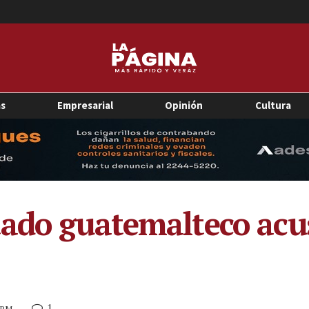
as
Empresarial
Opinión
Cultura
tado guatemalteco acu
1
6 PM