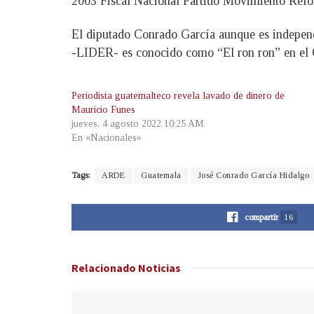
2003 Fiscal Nacional Partido Movimiento Refo
El diputado Conrado García aunque es independi
-LIDER- es conocido como “El ron ron” en el C
Periodista guatemalteco revela lavado de dinero de
Mauricio Funes
jueves, 4 agosto 2022 10:25 AM
En «Nacionales»
Tags:
ARDE
Guatemala
José Conrado García Hidalgo
compartir
16
Relacionado
Noticias