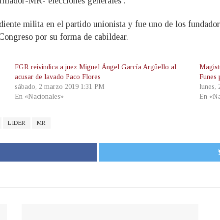
rmador-MR- elecciones generales .
ente milita en el partido unionista y fue uno de los fundad
ongreso por su forma de cabildear.
FGR reivindica a juez Miguel Ángel García Argüello al
Magist
acusar de lavado Paco Flores
Funes p
sábado, 2 marzo 2019 1:31 PM
lunes,
En «Nacionales»
En «Na
LIDER
MR