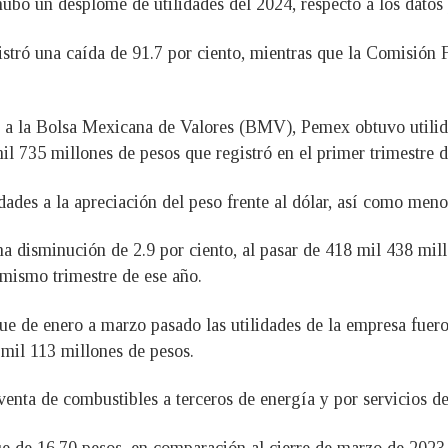
 hubo un desplome de utilidades del 2024, respecto a los datos
gistró una caída de 91.7 por ciento, mientras que la Comisión 
o a la Bolsa Mexicana de Valores (BMV), Pemex obtuvo utilid
mil 735 millones de pesos que registró en el primer trimestre 
lidades a la apreciación del peso frente al dólar, así como meno
a disminución de 2.9 por ciento, al pasar de 418 mil 438 mill
 mismo trimestre de ese año.
ue de enero a marzo pasado las utilidades de la empresa fuero
mil 113 millones de pesos.
nta de combustibles a terceros de energía y por servicios de
ue de 16.70 pesos, en comparación al cierre de marzo de 2023