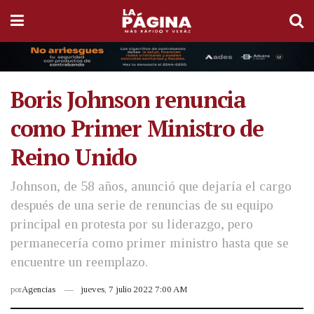
Boris Johnson renuncia
como Primer Ministro de
Reino Unido
Johnson, de 58 años, anunció que dejaría el cargo
después de una serie de renuncias de su equipo
principal en protesta por su liderazgo, pero
permanecería como primer ministro hasta que se
encuentre un reemplazo.
por
Agencias
jueves, 7 julio 2022 7:00 AM