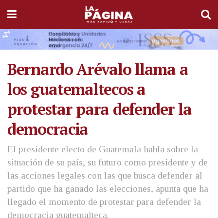
Bernardo Arévalo llama a
los guatemaltecos a
protestar para defender la
democracia
El presidente electo de Guatemala habla sobre la
situación de su país, su futuro como presidente y de
las acciones legales con las que busca defender al
partido que ha ganado las elecciones, apunta que ha
llegado el momento de protestar para defender la
democracia guatemalteca.