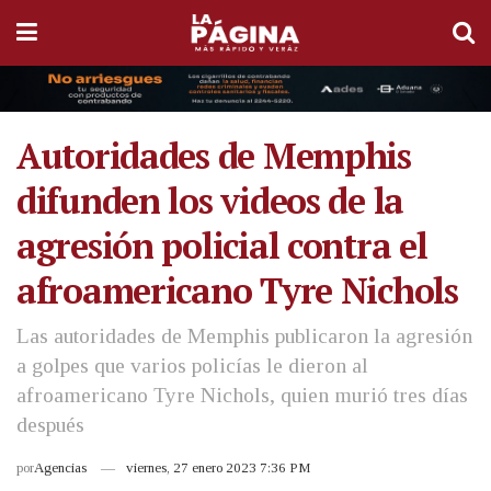
Autoridades de Memphis
difunden los videos de la
agresión policial contra el
afroamericano Tyre Nichols
Las autoridades de Memphis publicaron la agresión
a golpes que varios policías le dieron al
afroamericano Tyre Nichols, quien murió tres días
después
por
Agencias
viernes, 27 enero 2023 7:36 PM