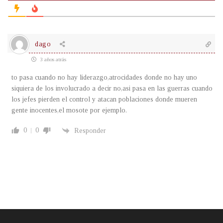
dago
3 años atrás
to pasa cuando no hay liderazgo,atrocidades donde no hay uno
siquiera de los involucrado a decir no,asi pasa en las guerras cuando
los jefes pierden el control y atacan poblaciones donde mueren
gente inocentes,el mosote por ejemplo.
0
0
Responder