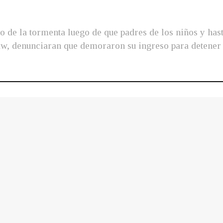
o de la tormenta luego de que padres de los niños y has
w, denunciaran que demoraron su ingreso para detener 