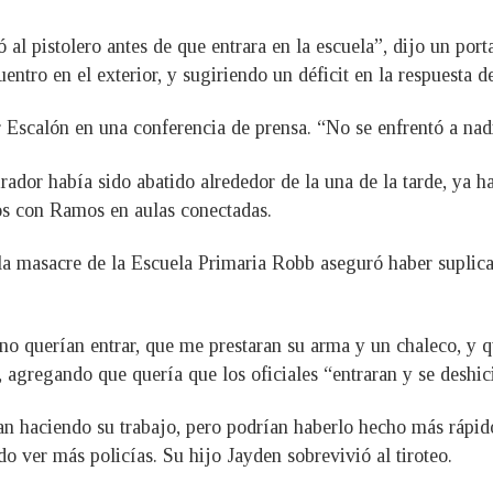
 al pistolero antes de que entrara en la escuela”, dijo un porta
ntro en el exterior, y sugiriendo un déficit en la respuesta d
r Escalón en una conferencia de prensa. “No se enfrentó a nadi
rador había sido abatido alrededor de la una de la tarde, ya h
os con Ramos en aulas conectadas.
la masacre de la Escuela Primaria Robb aseguró haber suplica
i no querían entrar, que me prestaran su arma y un chaleco, y
agregando que quería que los oficiales “entraran y se deshici
ban haciendo su trabajo, pero podrían haberlo hecho más rápid
do ver más policías. Su hijo Jayden sobrevivió al tiroteo.