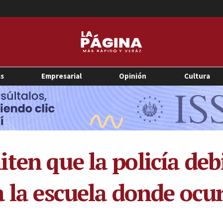
as
Empresarial
Opinión
Cultura
ten que la policía deb
 la escuela donde ocur