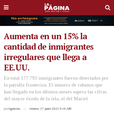
Aumenta en un 15% la
cantidad de inmigrantes
irregulares que llega a
EE.UU.
En total 177.793 inmigrantes fueron detectados por
la patrulla fronteriza. El número de cubanos que
han llegado en los últimos meses supera las cifras
del mayor éxodo de la isla, el del Mariel.
por
Agencias
viernes, 17 junio 2022 9:10 AM