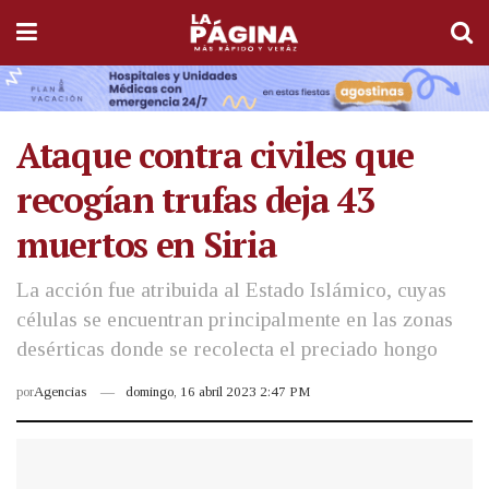
Ataque contra civiles que
recogían trufas deja 43
muertos en Siria
La acción fue atribuida al Estado Islámico, cuyas
células se encuentran principalmente en las zonas
desérticas donde se recolecta el preciado hongo
por
Agencias
domingo, 16 abril 2023 2:47 PM