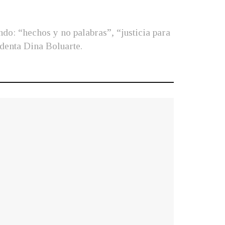
ndo: “hechos y no palabras”, “justicia para
identa Dina Boluarte.