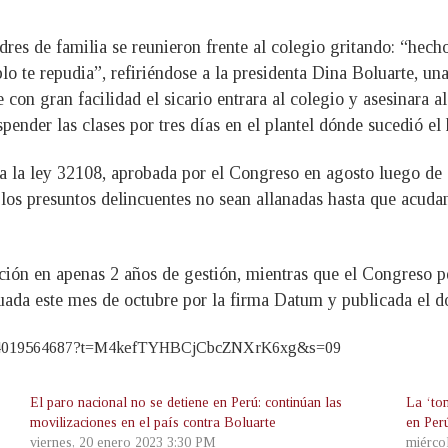
dres de familia se reunieron frente al colegio gritando: “hecho
lo te repudia”, refiriéndose a la presidenta Dina Boluarte, u
 con gran facilidad el sicario entrara al colegio y asesinara 
pender las clases por tres días en el plantel dónde sucedió el
ra la ley 32108, aprobada por el Congreso en agosto luego de 
 los presuntos delincuentes no sean allanadas hasta que acuda
ción en apenas 2 años de gestión, mientras que el Congreso 
uada este mes de octubre por la firma Datum y publicada el d
194444019564687?t=M4kefTYHBCjCbcZNXrK6xg&s=09
El paro nacional no se detiene en Perú: continúan las
La ‘to
movilizaciones en el país contra Boluarte
en Per
viernes, 20 enero 2023 3:30 PM
miérco