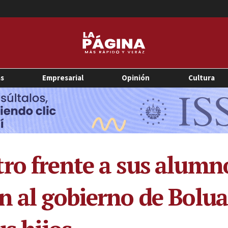
as
Empresarial
Opinión
Cultura
ro frente a sus alumn
n al gobierno de Bolua