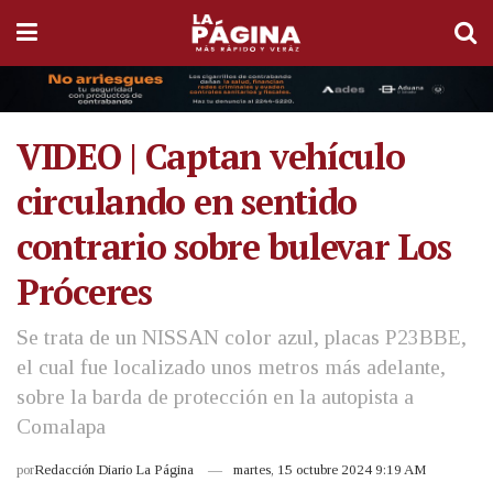
VIDEO | Captan vehículo
circulando en sentido
contrario sobre bulevar Los
Próceres
Se trata de un NISSAN color azul, placas P23BBE,
el cual fue localizado unos metros más adelante,
sobre la barda de protección en la autopista a
Comalapa
por
Redacción Diario La Página
martes, 15 octubre 2024 9:19 AM