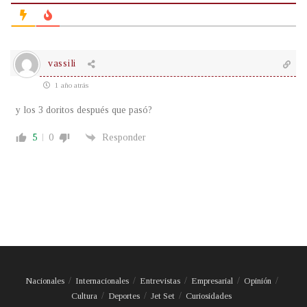
vassili
1 año atrás
y los 3 doritos después que pasó?
5
0
Responder
Nacionales
Internacionales
Entrevistas
Empresarial
Opinión
Cultura
Deportes
Jet Set
Curiosidades