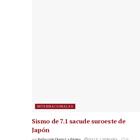
INTERNACIONALES
Sismo de 7.1 sacude suroeste de
Japón
por
Redacción Diario La Página
HACE 1 SEMANA
0