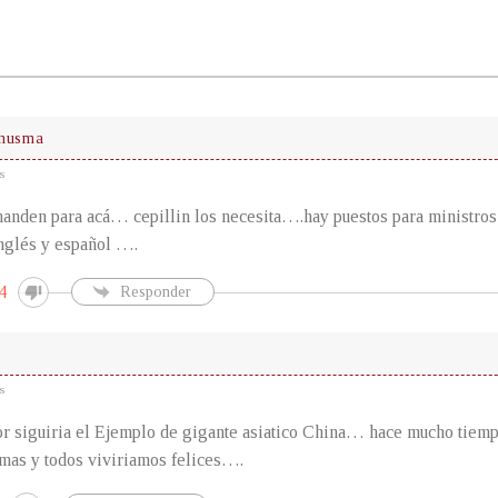
chusma
s
anden para acá… cepillin los necesita….hay puestos para ministros 
nglés y español ….
4
Responder
s
or siguiria el Ejemplo de gigante asiatico China… hace mucho tiem
mas y todos viviriamos felices….