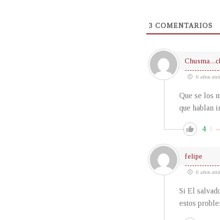
3
COMENTARIOS
Chusma...
6 años atrá
Que se los m
que hablan i
4
-
felipe
6 años atrá
Si El salvad
estos proble