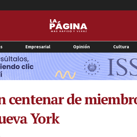
as
Empresarial
Opinión
Cultura
un centenar de miembr
ueva York
3