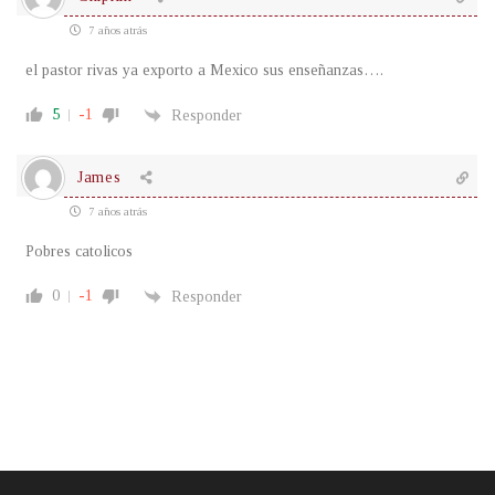
7 años atrás
el pastor rivas ya exporto a Mexico sus enseñanzas….
5
-1
Responder
James
7 años atrás
Pobres catolicos
0
-1
Responder