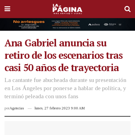
Ana Gabriel anuncia su
retiro de los escenarios tras
casi 50 años de trayectoria
La cantante fue abucheada durante su presentación
en Los Ángeles por ponerse a hablar de política, y
terminó peleada con unos fans
por
Agencias
lunes, 27 febrero 2023 9:00 AM