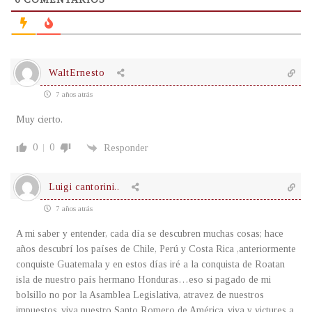
WaltErnesto
7 años atrás
Muy cierto.
0
0
Responder
Luigi cantorini..
7 años atrás
A mi saber y entender, cada día se descubren muchas cosas; hace
años descubrí los países de Chile, Perú y Costa Rica ,anteriormente
conquiste Guatemala y en estos días iré a la conquista de Roatan
isla de nuestro país hermano Honduras…eso si pagado de mi
bolsillo no por la Asamblea Legislativa, atravez de nuestros
impuestos..viva nuestro Santo Romero de América..viva y victures a