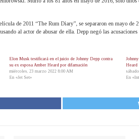
embrowski. Murió a los 81 años en mayo de 2016, solo unos dí
elícula de 2011 “The Rum Diary”, se separaron en mayo de 20
cusando al actor de abusar de ella. Depp negó las acusaciones 
Elon Musk testificará en el juicio de Johnny Depp contra
Johnny
su ex esposa Amber Heard por difamación
Heard
miércoles, 23 marzo 2022 8:00 AM
sábado
En «Jet Set»
En «In