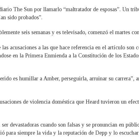
 diario The Sun por llamarlo “maltratador de esposas”. Un tri
an sido probados”.
siblemente seis semanas y es televisado, comenzó el martes co
las acusaciones a las que hace referencia en el artículo son 
ndose en la Primera Enmienda a la Constitución de los Estados
erido es humillar a Amber, perseguirla, arruinar su carrera”
cusaciones de violencia doméstica que Heard tuvieron un efecto
ser devastadoras cuando son falsas y se pronuncian en públi
ó para siempre la vida y la reputación de Depp y lo escuchará