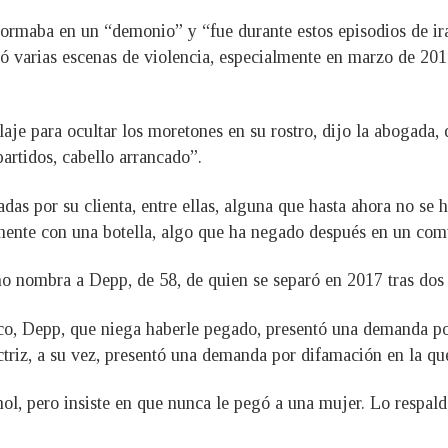
ormaba en un “demonio” y “fue durante estos episodios de ira 
ó varias escenas de violencia, especialmente en marzo de 201
aje para ocultar los moretones en su rostro, dijo la abogada, 
artidos, cabello arrancado”.
adas por su clienta, entre ellas, alguna que hasta ahora no s
ente con una botella, algo que ha negado después en un comu
s no nombra a Depp, de 58, de quien se separó en 2017 tras do
dico, Depp, que niega haberle pegado, presentó una demanda p
ctriz, a su vez, presentó una demanda por difamación en la qu
l, pero insiste en que nunca le pegó a una mujer. Lo respal