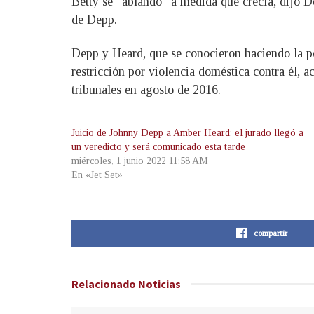
Betty se “ablandó” a medida que crecía, dijo D
de Depp.
Depp y Heard, que se conocieron haciendo la p
restricción por violencia doméstica contra él, a
tribunales en agosto de 2016.
Juicio de Johnny Depp a Amber Heard: el jurado llegó a
un veredicto y será comunicado esta tarde
miércoles, 1 junio 2022 11:58 AM
En «Jet Set»
compartir
Relacionado
Noticias