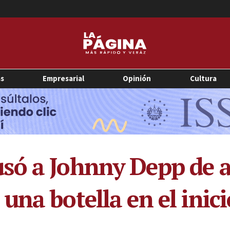
as
Empresarial
Opinión
Cultura
só a Johnny Depp de a
na botella en el inici