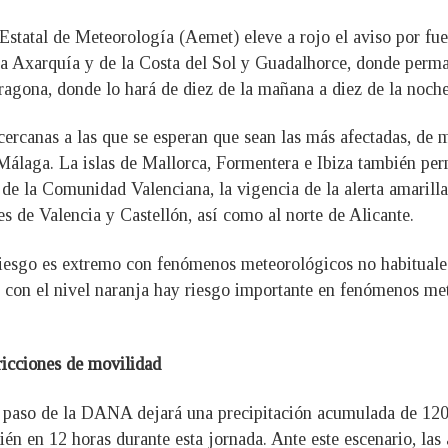
tal de Meteorología (Aemet) eleve a rojo el aviso por fuerte
a Axarquía y de la Costa del Sol y Guadalhorce, donde perman
arragona, donde lo hará de diez de la mañana a diez de la noche
cercanas a las que se esperan que sean las más afectadas, de m
Málaga. La islas de Mallorca, Formentera e Ibiza también perm
de la Comunidad Valenciana, la vigencia de la alerta amarilla
ales de Valencia y Castellón, así como al norte de Alicante.
 riesgo es extremo con fenómenos meteorológicos no habituale
e con el nivel naranja hay riesgo importante en fenómenos met
ricciones de movilidad
l paso de la DANA dejará una precipitación acumulada de 120 
bién en 12 horas durante esta jornada. Ante este escenario, la