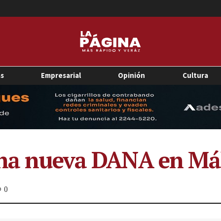
as
Empresarial
Opinión
Cultura
 una nueva DANA en Má
0