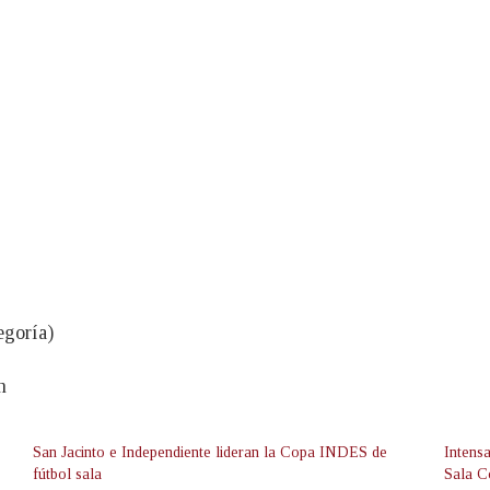
egoría)
n
San Jacinto e Independiente lideran la Copa INDES de
Intens
fútbol sala
Sala 