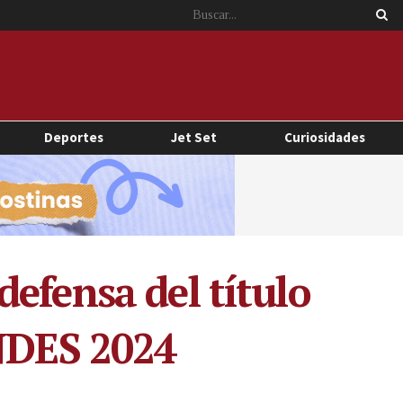
Deportes
Jet Set
Curiosidades
efensa del título
INDES 2024