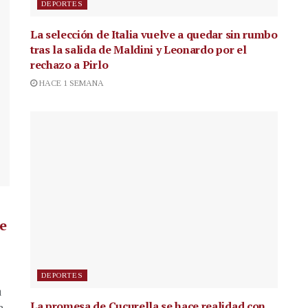
DEPORTES
La selección de Italia vuelve a quedar sin rumbo
tras la salida de Maldini y Leonardo por el
rechazo a Pirlo
HACE 1 SEMANA
de
DEPORTES
a
La promesa de Cucurella se hace realidad con
a