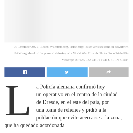
09 December 2022, Baden-Wuerttemberg, Heidelberg: Police vehicles stand in downtown
Heidelberg ahead of the planned defusing of a World War II bomb. Photo: Rene Priebe/PR-
Video/dpa 09/12/2022 ONLY FOR USE IN SPAIN
L
a Policía alemana confirmó hoy
un operativo en el centro de la ciudad
de Dresde, en el este del país, por
una toma de rehenes y pidió a la
población que evite acercarse a la zona,
que ha quedado acordonada.