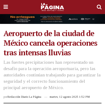
Aeropuerto de la ciudad de
México cancela operaciones
tras intensas lluvias
Las fuertes precipitaciones han representado un
desafío para la operación aeroportuaria, pero las
autoridades continúan trabajando para garantizar la
seguridad y el correcto funcionamiento del
principal aeropuerto de México.
por
Redacción Diario La Página
martes, 12 agosto 2025 1:52 PM