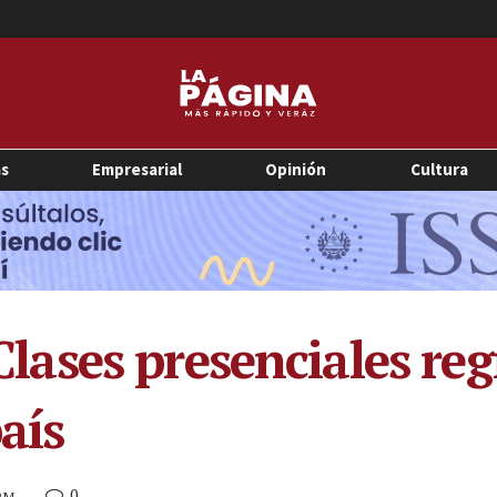
as
Empresarial
Opinión
Cultura
ses presenciales reg
aís
0
 PM