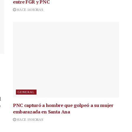
entre FGR y PNC
HACE 14 HORAS
GENERAL
l
PNC capturó a hombre que golpeó a su mujer
e
embarazada en Santa Ana
HACE 19 HORAS