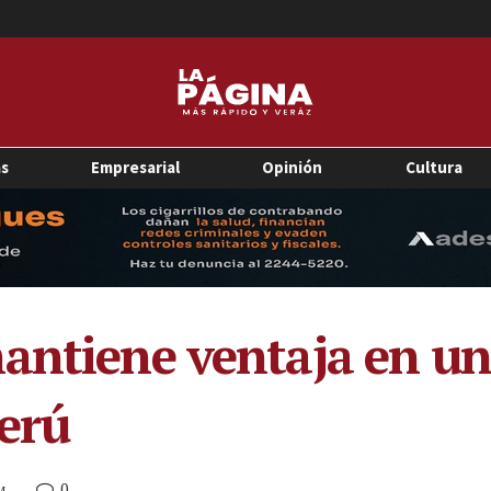
as
Empresarial
Opinión
Cultura
antiene ventaja en un
Perú
0
M