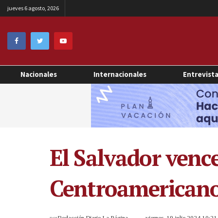
jueves 6 agosto, 2026
Nacionales
Internacionales
Entrevist
El Salvador vence
Centroamericano
por
Redacción Diario La Página
viernes, 19 julio 2024 10:2