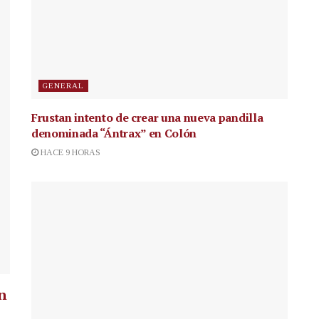
GENERAL
Frustan intento de crear una nueva pandilla
denominada “Ántrax” en Colón
HACE 9 HORAS
n