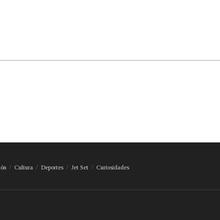
ión
Cultura
Deportes
Jet Set
Curiosidades