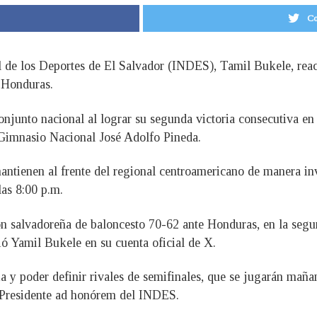
Co
l de los Deportes de El Salvador (INDES), Tamil Bukele, reac
e Honduras.
onjunto nacional al lograr su segunda victoria consecutiva en
Gimnasio Nacional José Adolfo Pineda.
antienen al frente del regional centroamericano de manera inv
las 8:00 p.m.
ón salvadoreña de baloncesto 70-62 ante Honduras, en la segun
ó Yamil Bukele en su cuenta oficial de X.
ia y poder definir rivales de semifinales, que se jugarán mañana
l Presidente ad honórem del INDES.