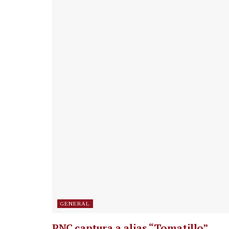
GENERAL
PNC captura a alias “Tomatillo”,