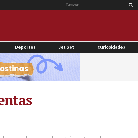
Deportes
Jet Set
Curiosidades
entas