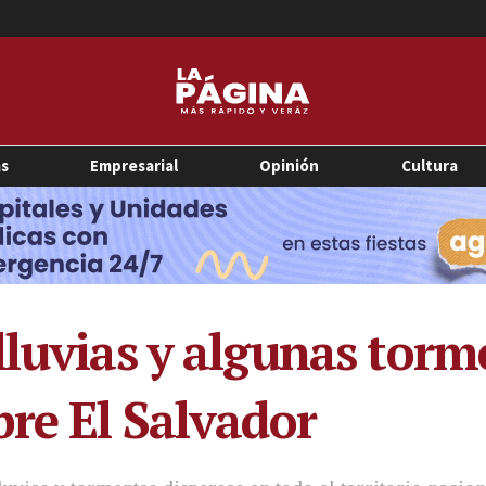
as
Empresarial
Opinión
Cultura
lluvias y algunas torm
bre El Salvador