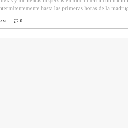
lluvias y tormentas dispersas en todo el territorio nacio
 intermitentemente hasta las primeras horas de la madru
0
0 AM