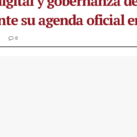
igital y gobernanza d
te su agenda oficial e
0