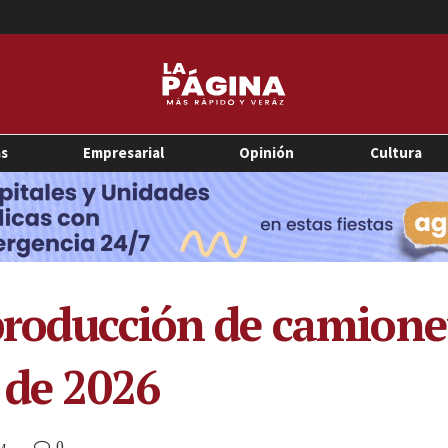
as
Empresarial
Opinión
Cultura
producción de camione
 de 2026
0
PM