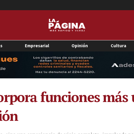
as
Empresarial
Opinión
Cultura
rpora funciones más ú
ión