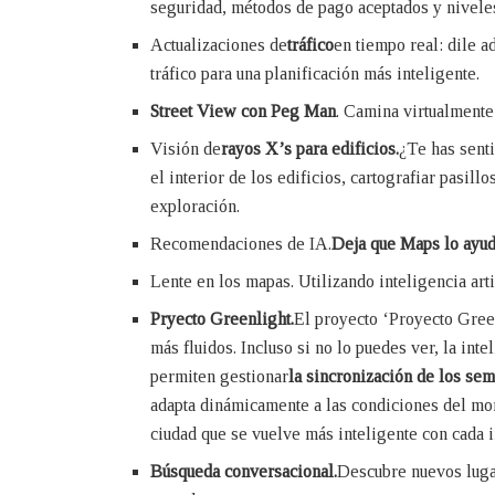
seguridad, métodos de pago aceptados y niveles 
Actualizaciones de
tráfico
en tiempo real: dile a
tráfico para una planificación más inteligente.
Street View con Peg Man
. Camina virtualmente
Visión de
rayos X’s para edificios.
¿Te has sent
el interior de los edificios, cartografiar pasil
exploración.
Recomendaciones de IA.
Deja que Maps lo ayud
Lente en los mapas. Utilizando inteligencia art
Pryecto Greenlight.
El proyecto ‘Proyecto Greenl
más fluidos. Incluso si no lo puedes ver, la int
permiten gestionar
la sincronización de los se
adapta dinámicamente a las condiciones del mo
ciudad que se vuelve más inteligente con cada i
Búsqueda conversacional.
Descubre nuevos lugar