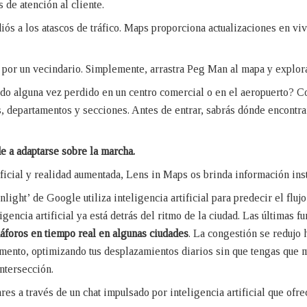
de atención al cliente.
diós a los atascos de tráfico. Maps proporciona actualizaciones en viv
 por un vecindario. Simplemente, arrastra Peg Man al mapa y explora
ido alguna vez perdido en un centro comercial o en el aeropuerto? 
los, departamentos y secciones. Antes de entrar, sabrás dónde encontr
e a adaptarse sobre la marcha.
ificial y realidad aumentada, Lens in Maps os brinda información ins
ight’ de Google utiliza inteligencia artificial para predecir el flujo 
eligencia artificial ya está detrás del ritmo de la ciudad. Las última
máforos en tiempo real en algunas ciudades
. La congestión se redujo 
mento, optimizando tus desplazamientos diarios sin que tengas que
ntersección.
es a través de un chat impulsado por inteligencia artificial que ofr