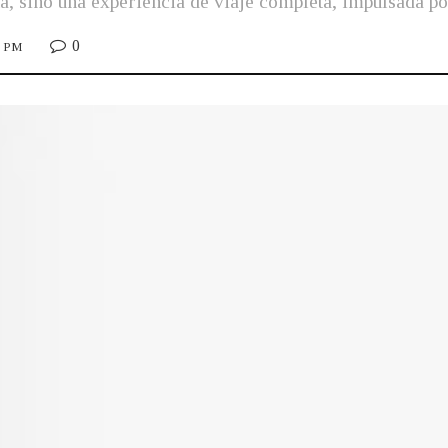
 sino una experiencia de viaje completa, impulsada por l
0
5 PM