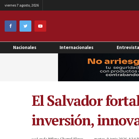
viernes 7 agosto, 2026
Nacionales
Internacionales
Entrevist
El Salvador fort
inversión, innova
por
Leyda Milena Chamul Flores
martes, 9 junio 2026 4:34 