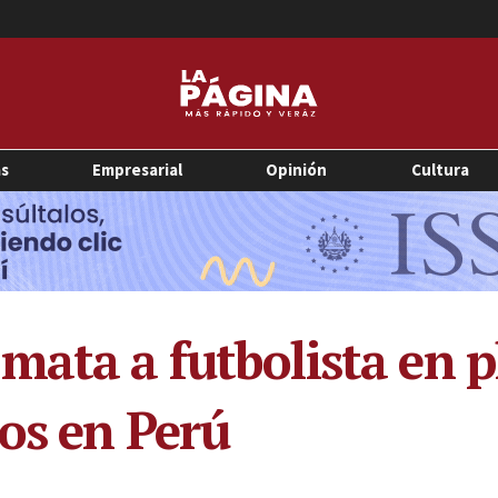
as
Empresarial
Opinión
Cultura
mata a futbolista en p
dos en Perú