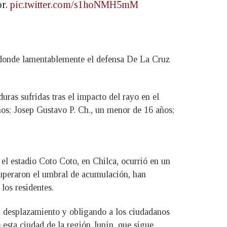
or.
pic.twitter.com/s1hoNMH5mM
o, donde lamentablemente el defensa De La Cruz
ras sufridas tras el impacto del rayo en el
ños; Josep Gustavo P. Ch., un menor de 16 años;
el estadio Coto Coto, en Chilca, ocurrió en un
superaron el umbral de acumulación, han
los residentes.
 el desplazamiento y obligando a los ciudadanos
esta ciudad de la región Junín, que sigue