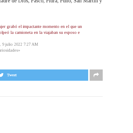
dre de Dios, Pasco, Piura, Puno, San Martín y
jer grabó el impactante momento en el que un
olpeó la camioneta en la viajaban su esposo e
, 9 julio 2022 7:27 AM
riosidades»
Tweet