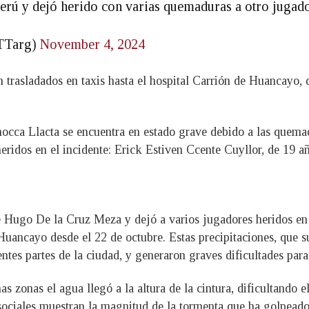
erú y dejó herido con varias quemaduras a otro jugad
eTTarg)
November 4, 2024
ron trasladados en taxis hasta el hospital Carrión de Huancay
occa Llacta se encuentra en estado grave debido a las quemadu
eridos en el incidente: Erick Estiven Ccente Cuyllor, de 19 a
sé Hugo De la Cruz Meza y dejó a varios jugadores heridos en 
 Huancayo desde el 22 de octubre. Estas precipitaciones, que 
ntes partes de la ciudad, y generaron graves dificultades para 
as zonas el agua llegó a la altura de la cintura, dificultando
sociales muestran la magnitud de la tormenta que ha golpeado 