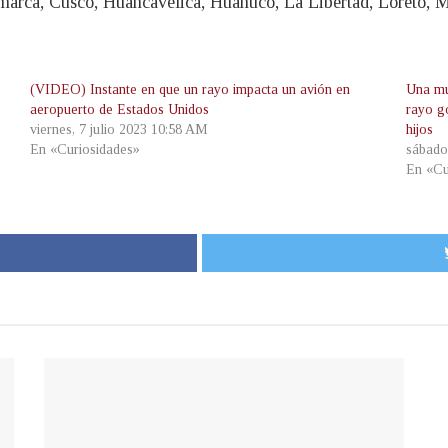
rca, Cusco, Huancavelica, Huánuco, La Libertad, Loreto, Ma
(VIDEO) Instante en que un rayo impacta un avión en
Una mu
aeropuerto de Estados Unidos
rayo g
viernes, 7 julio 2023 10:58 AM
hijos
En «Curiosidades»
sábado
En «Cu