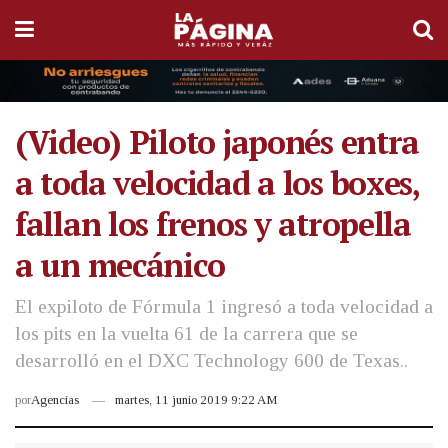
(Video) Piloto japonés entra
a toda velocidad a los boxes,
fallan los frenos y atropella
a un mecánico
El expiloto de Fórmula 1 ingresó a toda velocidad a
los pits en la vuelta 61 de la carrera que se
desarrolló en el DXC Technology 600 de Texas..
por
Agencias
martes, 11 junio 2019 9:22 AM