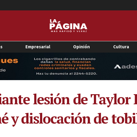
as
Empresarial
Opinión
Cultura
iante lesión de Taylor
é y dislocación de tobi