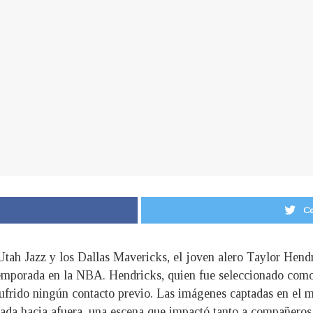
Co
 Utah Jazz y los Dallas Mavericks, el joven alero Taylor Hendr
temporada en la NBA. Hendricks, quien fue seleccionado como
 sufrido ningún contacto previo. Las imágenes captadas en el 
ada hacia afuera, una escena que impactó tanto a compañeros