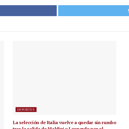
DEPORTES
La selección de Italia vuelve a quedar sin rumbo
tras la salida de Maldini y Leonardo por el