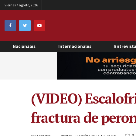
viernes 7 agosto, 2026
Nacionales
Internacionales
Entrevist
(VIDEO) Escalofr
fractura de peron
0
por
Agencias
martes, 29 octubre 2024 10:30 AM