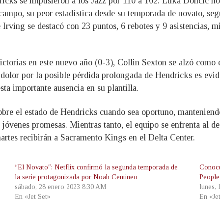
ricks se impusieron a los Jazz por 110 a 102. Luka Doncic no
 campo, su peor estadística desde su temporada de novato, s
 Irving se destacó con 23 puntos, 6 rebotes y 9 asistencias,
ictorias en este nuevo año (0-3), Collin Sexton se alzó como
 dolor por la posible pérdida prolongada de Hendricks es evid
sta importante ausencia en su plantilla.
obre el estado de Hendricks cuando sea oportuno, manteniendo
 jóvenes promesas. Mientras tanto, el equipo se enfrenta al d
rtes recibirán a Sacramento Kings en el Delta Center.
“El Novato″: Netflix confirmó la segunda temporada de
Conoce
la serie protagonizada por Noah Centineo
People
sábado, 28 enero 2023 8:30 AM
lunes,
En «Jet Set»
En «Je