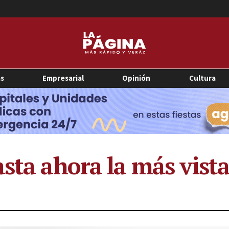
as
Empresarial
Opinión
Cultura
asta ahora la más vist