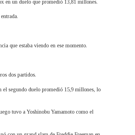
ox en un duelo que promedió 13,81 millones.
 entrada.
iencia que estaba viendo en ese momento.
ros dos partidos.
n el segundo duelo promedió 15,9 millones, lo
l juego tuvo a Yoshinobu Yamamoto como el
minó con un grand slam de Freddie Freeman en