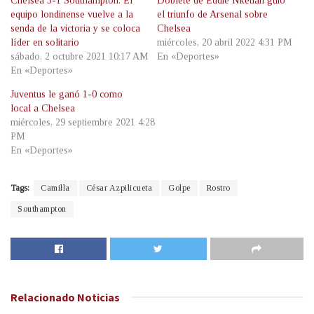
Chelsea 3-1 Southampton: El
Doblete de Eddie Nketiah guió
equipo londinense vuelve a la
el triunfo de Arsenal sobre
senda de la victoria y se coloca
Chelsea
líder en solitario
miércoles, 20 abril 2022 4:31 PM
sábado, 2 octubre 2021 10:17 AM
En «Deportes»
En «Deportes»
Juventus le ganó 1-0 como
local a Chelsea
miércoles, 29 septiembre 2021 4:28
PM
En «Deportes»
Tags:
Camilla
César Azpilicueta
Golpe
Rostro
Southampton
Relacionado
Noticias