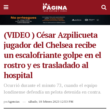
(VIDEO ) César Azpilicueta
jugador del Chelsea recibe
un escalofriante golpe en el
rostro y es trasladado al
hospital
Ocurrió durante el minuto 73, cuando el equipo
londinense defendía un pelota detenida en contra.
por
Agencias
sábado, 18 febrero 2023 12:53 PM