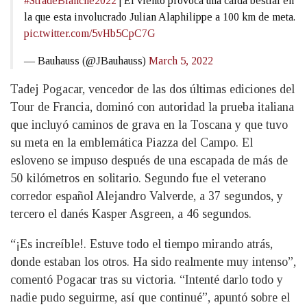
#StradeBianche2022
| El viento provoca una caída bestial en
la que esta involucrado Julian Alaphilippe a 100 km de meta.
pic.twitter.com/5vHb5CpC7G
— Bauhauss (@JBauhauss)
March 5, 2022
Tadej Pogacar, vencedor de las dos últimas ediciones del
Tour de Francia, dominó con autoridad la prueba italiana
que incluyó caminos de grava en la Toscana y que tuvo
su meta en la emblemática Piazza del Campo. El
esloveno se impuso después de una escapada de más de
50 kilómetros en solitario. Segundo fue el veterano
corredor español Alejandro Valverde, a 37 segundos, y
tercero el danés Kasper Asgreen, a 46 segundos.
“¡Es increíble!. Estuve todo el tiempo mirando atrás,
donde estaban los otros. Ha sido realmente muy intenso”,
comentó Pogacar tras su victoria. “Intenté darlo todo y
nadie pudo seguirme, así que continué”, apuntó sobre el