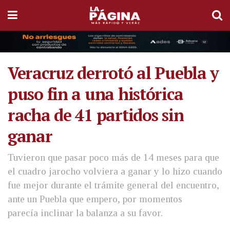
Veracruz derrotó al Puebla y
puso fin a una histórica
racha de 41 partidos sin
ganar
Tuvieron que pasar poco más de 14 meses para que
el cuadro jarocho volviera a ganar y lo hizo cuando
fue mejor durante el trámite general del encuentro,
ante un Puebla que empero, por momentos
parecía inclinar la balanza a su favor.