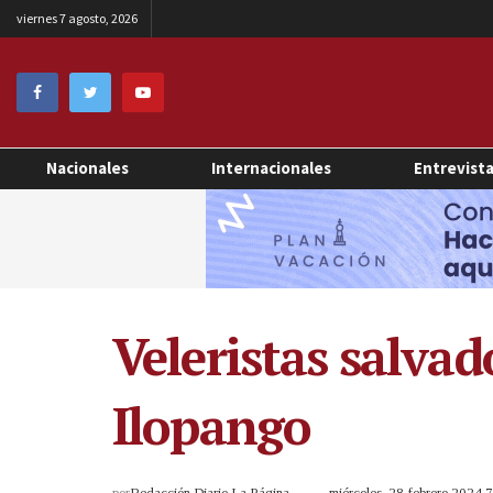
viernes 7 agosto, 2026
Nacionales
Internacionales
Entrevist
Veleristas salvad
Ilopango
por
Redacción Diario La Página
miércoles, 28 febrero 2024