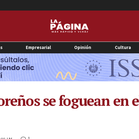
as
Empresarial
Opinión
Cultura
oreños se foguean en e
1
 7:00 AM