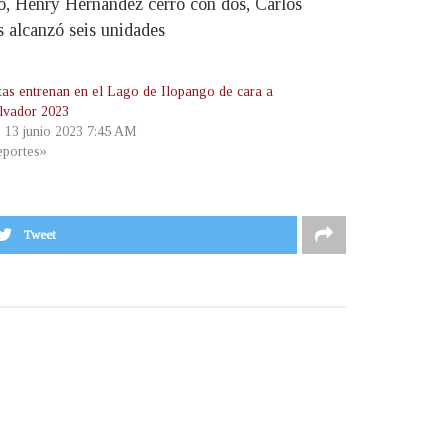
to, Henry Hernández cerró con dos, Carlos
s alcanzó seis unidades
stas entrenan en el Lago de Ilopango de cara a
lvador 2023
, 13 junio 2023 7:45 AM
portes»
Tweet