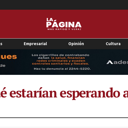
as
Empresarial
Opinión
Cultura
ué estarían esperando 