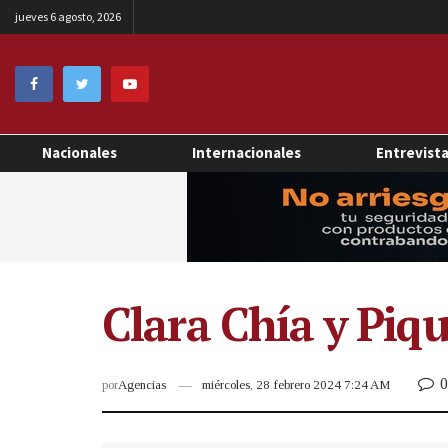
jueves 6 agosto, 2026
Nacionales
Internacionales
Entrevist
Clara Chía y Piq
0
por
Agencias
miércoles, 28 febrero 2024 7:24 AM