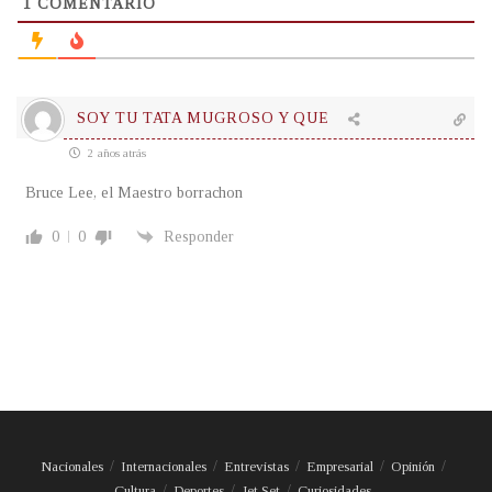
1
COMENTARIO
SOY TU TATA MUGROSO Y QUE
2 años atrás
Bruce Lee, el Maestro borrachon
0
0
Responder
Nacionales
Internacionales
Entrevistas
Empresarial
Opinión
Cultura
Deportes
Jet Set
Curiosidades