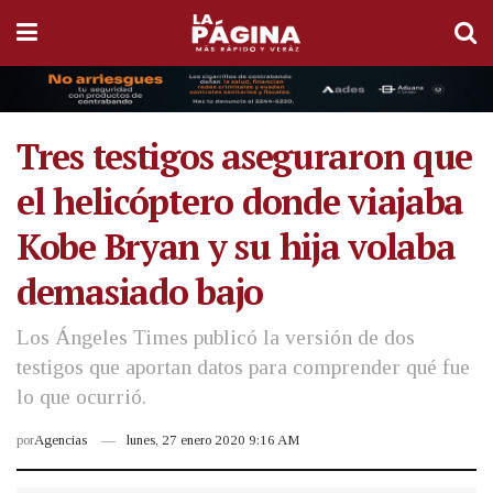
Tres testigos aseguraron que
el helicóptero donde viajaba
Kobe Bryan y su hija volaba
demasiado bajo
Los Ángeles Times publicó la versión de dos
testigos que aportan datos para comprender qué fue
lo que ocurrió.
por
Agencias
lunes, 27 enero 2020 9:16 AM