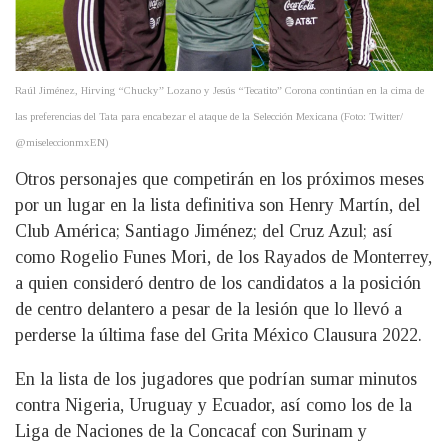
Raúl Jiménez, Hirving “Chucky” Lozano y Jesús “Tecatito” Corona continúan en la cima de
las preferencias del Tata para encabezar el ataque de la Selección Mexicana (Foto: Twitter/
@miseleccionmxEN)
Otros personajes que competirán en los próximos meses
por un lugar en la lista definitiva son Henry Martín, del
Club América; Santiago Jiménez; del Cruz Azul; así
como Rogelio Funes Mori, de los Rayados de Monterrey,
a quien consideró dentro de los candidatos a la posición
de centro delantero a pesar de la lesión que lo llevó a
perderse la última fase del Grita México Clausura 2022.
En la lista de los jugadores que podrían sumar minutos
contra Nigeria, Uruguay y Ecuador, así como los de la
Liga de Naciones de la Concacaf con Surinam y