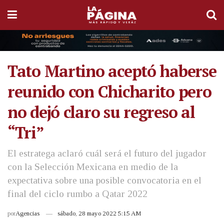
Tato Martino aceptó haberse
reunido con Chicharito pero
no dejó claro su regreso al
“Tri”
El estratega aclaró cuál será el futuro del jugador
con la Selección Mexicana en medio de la
expectativa sobre una posible convocatoria en el
final del ciclo rumbo a Qatar 2022
por
Agencias
sábado, 28 mayo 2022 5:15 AM